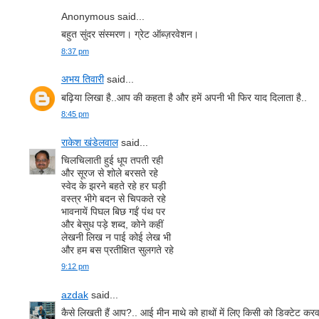
Anonymous said...
बहुत सुंदर संस्‍मरण। ग्रेट ऑब्‍ज़रवेशन।
8:37 pm
अभय तिवारी
said...
बढ़िया लिखा है..आप की कहता है और हमें अपनी भी फिर याद दिलाता है..
8:45 pm
राकेश खंडेलवाल
said...
चिलचिलाती हुई धूप तपती रही
और सूरज से शोले बरसते रहे
स्वेद के झरने बहते रहे हर घड़ी
वस्त्र भीगे बदन से चिपकते रहे
भावनायें पिघल बिछ गईं पंथ पर
और बेसुध पड़े शब्द, कोने कहीं
लेखनी लिख न पाई कोई लेख भी
और हम बस प्रतीक्षित सुलगते रहे
9:12 pm
azdak
said...
कैसे लिखती हैं आप?.. आई मीन माथे को हाथों में लिए किसी को डिक्‍टेट करवाती