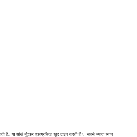
 हैं.. या आंखें मूंदकर एकाग्रचित्‍त खुद टाइप करती हैं?.. सबसे ज्‍यादा ध्‍यान