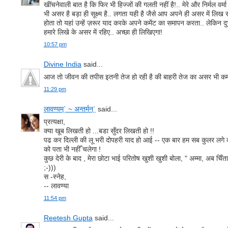
खींचनेवाली बात है कि फिर भी हिज्‍जों की गलती नहीं है!.. मेरे और निर्मल 
भी असर है बड़ा ही सूक्ष्‍म है.. लगता यही है जैसे आप अपने ही असर में लिख र
होता तो यहां उन्‍हें ज़रूर याद करके अपने कमेंट का समापन करता.. लेकिन दुर्
हमारे लिखे के असर में रहिए.. अच्‍छा ही लिखिएगा!
10:57 pm
Divine India
said...
आज तो जीवन की तपीस इतनी तेज हो रही है की बाहरी तेज का असर भी क
11:29 pm
लावण्यम्` ~ अन्तर्मन्`
said...
प्रत्यक्षा,
क्या खूब लिखती हो ...बडा सुँदर लिखती हो !!
पढ कर दिल्ली की लू भरी दोपहरी याद हो आई -- एक बार हम सब कुलर लगे कमर
को पता भी नहीँ चलेगा !
कुछ देरी के बाद , मेरा छोटा भाई परितोष खुशी खुशी बोला, " अम्मा, अब चिँता
;-)))
स -स्नेह,
-- लावण्या
11:54 pm
Reetesh Gupta
said...