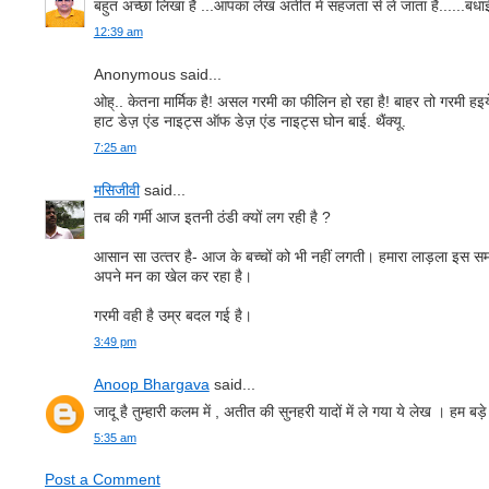
बहुत अच्छा लिखा है ...आपका लेख अतीत में सहजता से ले जाता है......बधा
12:39 am
Anonymous said...
ओह्.. केतना मार्मिक है! असल गरमी का फीलिन हो रहा है! बाहर तो गरमी हइये
हाट डेज़ एंड नाइट्स ऑफ डेज़ एंड नाइट्स घोन बाई. थैंक्‍यू.
7:25 am
मसिजीवी
said...
तब की गर्मी आज इतनी ठंडी क्यों लग रही है ?
आसान सा उत्‍तर है- आज के बच्‍चों को भी नहीं लगती। हमारा लाड़ला इस समय
अपने मन का खेल कर रहा है।
गरमी वही है उम्र बदल गई है।
3:49 pm
Anoop Bhargava
said...
जादू है तुम्हारी कलम में , अतीत की सुनहरी यादों में ले गया ये लेख । हम बड़े क
5:35 am
Post a Comment