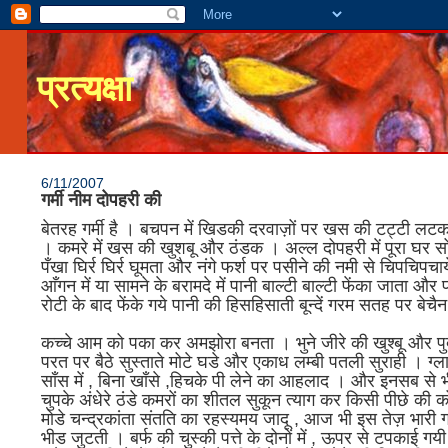
प्रत्यक्षा
6/11/2007
गर्मी नीम दोपहरी की
बेतरह गर्मी है । बचपन में खिडकी दरवाज़ों पर खस की टट्टी लटक
। कमरे में खस की खुशबू और ठंडक । अल्ल दोपहरी में पूरा घर स
पँखा घिर्र घिर्र घूमता और नंगे फर्श पर पसीने की नमी से चिपचि
आँगन में या सामने के बरामदे में पानी बाल्टी बाल्टी फेंका जाता 
रोटी के बाद फेंके गये पानी की हिसहिसाती बून्दें गरम सतह पर बेचैन
कच्चे आम को पका कर अमझोरा बनता । भुने जीरे की खुश्बू और पुदीन
परत पर बैठे सुस्ताते मोटे घडे और एकाध लम्बी पतली सुराही । ग्ला
साँस में , बिना खाँसे ,हिचके पी लेने का आहलाद । और इनसब से भी
चुपके अंधेरे ठंडे कमरों का शीतल सुकून त्याग कर किसी पीछे की को
मोडे चन्द्रकांता संतति का रहस्यमय जादू , आज भी इस तेज़ भारी गर्म
भीड जुटती । बर्फ की चुस्की पत्ते के दोनों में , ऊपर से टपकाई गय