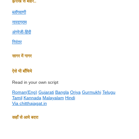
झरोखे से बाहर..
ब्‍लॉगवाणी
नारदग्राम
अंग्रेजी-हिंदी
निरंतर
सागर में गागर
ऐसे भी बाँचिये
Read in your own script
Roman(Eng)
Gujarati
Bangla
Oriya
Gurmukhi
Telugu
Tamil
Kannada
Malayalam
Hindi
Via chitthajagat.in
कहाँ से आये बदरा